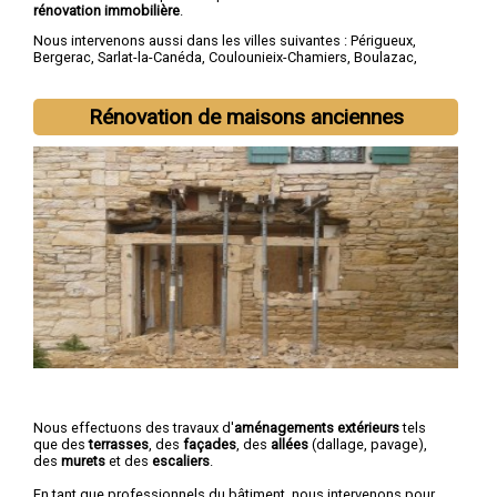
rénovation immobilière
.
Nous intervenons aussi dans les villes suivantes :
Périgueux
,
Bergerac
,
Sarlat-la-Canéda
,
Coulounieix-Chamiers
,
Boulazac
,
Trélissac
,
Terrasson-Lavilledieu
,
Montpon-Ménestérol
,
Saint-
Astier
,
Chancelade
Rénovation de maisons anciennes
Nous effectuons des travaux d'
aménagements extérieurs
tels
que des
terrasses
, des
façades
, des
allées
(dallage, pavage),
des
murets
et des
escaliers
.
En tant que professionnels du bâtiment, nous intervenons pour