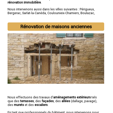
rénovation immobilière
.
Nous intervenons aussi dans les villes suivantes :
Périgueux
,
Bergerac
,
Sarlat-la-Canéda
,
Coulounieix-Chamiers
,
Boulazac
,
Trélissac
,
Terrasson-Lavilledieu
,
Montpon-Ménestérol
,
Saint-
Astier
,
Chancelade
Rénovation de maisons anciennes
Nous effectuons des travaux d'
aménagements extérieurs
tels
que des
terrasses
, des
façades
, des
allées
(dallage, pavage),
des
murets
et des
escaliers
.
En tant que professionnels du bâtiment, nous intervenons pour