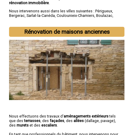
rénovation immobilière
.
Nous intervenons aussi dans les villes suivantes :
Périgueux
,
Bergerac
,
Sarlat-la-Canéda
,
Coulounieix-Chamiers
,
Boulazac
,
Trélissac
,
Terrasson-Lavilledieu
,
Montpon-Ménestérol
,
Saint-
Astier
,
Chancelade
Rénovation de maisons anciennes
Nous effectuons des travaux d'
aménagements extérieurs
tels
que des
terrasses
, des
façades
, des
allées
(dallage, pavage),
des
murets
et des
escaliers
.
En tant que professionnels du bâtiment, nous intervenons pour