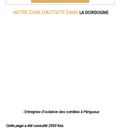
LA DORDOGNE
NOTRE ZONE D'ACTIVITE DANS
- Entreprise d'isolation des combles à Périgueux
- Entreprise d'isolation des combles à Bergerac
- Entreprise d'isolation des combles à Sarlat-la-Canéda
Cette page a été consulté 2553 fois.
- Entreprise d'isolation des combles à Coulounieix-Chamiers