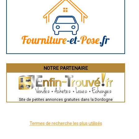
- Entreprise d'isolation des combles à Savignac-les-Églises
- Entreprise d'isolation des combles à Siorac-en-Périgord
- Entreprise d'isolation des combles à Nouaille
- Entreprise d'isolation des combles à Nantheuil
- Entreprise d'isolation des combles à Marsaneix
- Entreprise d'isolation des combles à Saint-Laurent-des-Hommes
- Entreprise d'isolation des combles à Domme
- Entreprise d'isolation des combles à La Douze
- Entreprise d'isolation des combles à La Chapelle-Gonaguet
- Entreprise d'isolation des combles à Maurens
- Entreprise d'isolation des combles à Sarliac-sur-l'Isle
- Entreprise d'isolation des combles à Monbazillac
NOTRE PARTENAIRE
- Entreprise d'isolation des combles à Vitrac
- Entreprise d'isolation des combles à Saint-Nexans
- Entreprise d'isolation des combles à Saint-Laurent-sur-Manoire
- Entreprise d'isolation des combles à Lisle
- Entreprise d'isolation des combles à Sainte-Alvère
- Entreprise d'isolation des combles à Pazayac
Site de petites annonces gratuites dans la Dordogne
- Entreprise d'isolation des combles à Proissans
- Entreprise d'isolation des combles à Moulin-Neuf
- Entreprise d'isolation des combles à Saint-Geniès
- Entreprise d'isolation des combles à Villamblard
Termes de recherche les plus utilisés
- Entreprise d'isolation des combles à La Bachellerie
- Entreprise d'isolation des combles à Saint-Saud-Lacoussière
- Entreprise d'isolation des combles à Villetoureix