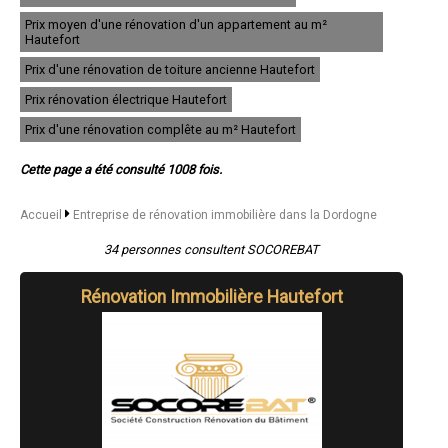
- Entreprise de rénovation immobilière à Notre-Dame-de-Sanilhac
Prix moyen d'une rénovation d'un appartement au m²
- Entreprise de rénovation immobilière à Montignac
Hautefort
- Entreprise de rénovation immobilière à Le Bugue
Prix d'une rénovation de toiture ancienne Hautefort
- Entreprise de rénovation immobilière à Mussidan
- Entreprise de rénovation immobilière à La Roche-Chalais
Prix rénovation électrique Hautefort
- Entreprise de rénovation immobilière à Marsac-sur-l'Isle
- Entreprise de rénovation immobilière à Champcevinel
Prix d'une rénovation complête au m² Hautefort
- Entreprise de rénovation immobilière à Port-Sainte-Foy-et-Ponchapt
- Entreprise de rénovation immobilière à La Force
Cette page a été consulté 1008 fois.
- Entreprise de rénovation immobilière à Eymet
- Entreprise de rénovation immobilière à Razac-sur-l'Isle
- Entreprise de rénovation immobilière à Lamonzie-Saint-Martin
Accueil
Entreprise de rénovation immobilière dans la Dordogne
- Entreprise de rénovation immobilière à Brantôme
- Entreprise de rénovation immobilière à Le Buisson-de-Cadouin
34 personnes consultent SOCOREBAT
- Entreprise de rénovation immobilière à Saint-Léon-sur-l'Isle
- Entreprise de rénovation immobilière à Château-l'Évêque
Rénovation Immobilière Hautefort
- Entreprise de rénovation immobilière à Saint-Antoine-de-Breuilh
- Entreprise de rénovation immobilière à Le Lardin-Saint-Lazare
- Entreprise de rénovation immobilière à Creysse
- Entreprise de rénovation immobilière à Coursac
- Entreprise de rénovation immobilière à Bassillac
- Entreprise de rénovation immobilière à Saint-Médard-de-Mussidan
- Entreprise de rénovation immobilière à Atur
- Entreprise de rénovation immobilière à Vergt
- Entreprise de rénovation immobilière à Ménesplet