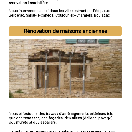
rénovation immobilière
.
Nous intervenons aussi dans les villes suivantes :
Périgueux
,
Bergerac
,
Sarlat-la-Canéda
,
Coulounieix-Chamiers
,
Boulazac
,
Trélissac
,
Terrasson-Lavilledieu
,
Montpon-Ménestérol
,
Saint-
Astier
,
Chancelade
Rénovation de maisons anciennes
Nous effectuons des travaux d'
aménagements extérieurs
tels
que des
terrasses
, des
façades
, des
allées
(dallage, pavage),
des
murets
et des
escaliers
.
En tant que professionnels du bâtiment, nous intervenons pour