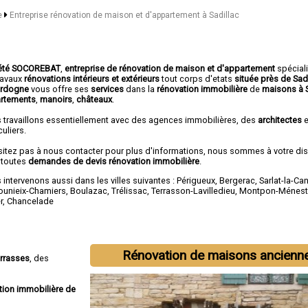
e
Entreprise rénovation de maison et d'appartement à Sadillac
été SOCOREBAT
,
entreprise de rénovation de maison et d'appartement
spécial
travaux
rénovations intérieurs et extérieurs
tout corps d'etats
située près de Sad
ordogne
vous offre ses
services
dans la
rénovation immobilière
de
maisons à S
rtements
,
manoirs
,
châteaux
.
 travaillons essentiellement avec des agences immobilières, des
architectes
e
culiers.
sitez pas à nous contacter pour plus d'informations, nous sommes à votre di
 toutes
demandes de devis rénovation immobilière
.
intervenons aussi dans les villes suivantes :
Périgueux
,
Bergerac
,
Sarlat-la-Ca
ounieix-Chamiers
,
Boulazac
,
Trélissac
,
Terrasson-Lavilledieu
,
Montpon-Ménest
r
,
Chancelade
Rénovation de maisons ancienn
errasses
, des
tion immobilière de