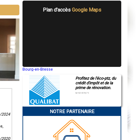
Plan d'accès
Google Maps
Bourg-en-Bresse
Saint-Quentin
Profitez de l'éco-ptz, du
Montluçon
crédit d'impôt et de la
Manosque
prime de rénovation.
Gap
Nice
N°E157671
Annonay
Charleville-Mézières
Pamiers
NOTRE PARTENAIRE
Troyes
1/2024
Narbonne
Rodez
Marseille
e,
Caen
Aurillac
1/2020
Angoulême