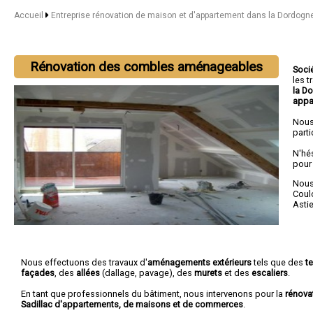
Accueil
Entreprise rénovation de maison et d'appartement dans la Dordogn
Rénovation des combles aménageables
Soci
les 
la D
appa
Nous
parti
N'hé
pour
Nous 
Coul
Astie
Nous effectuons des travaux d'
aménagements extérieurs
tels que des
t
façades
, des
allées
(dallage, pavage), des
murets
et des
escaliers
.
En tant que professionnels du bâtiment, nous intervenons pour la
rénova
Sadillac d'appartements, de maisons et de commerces
.