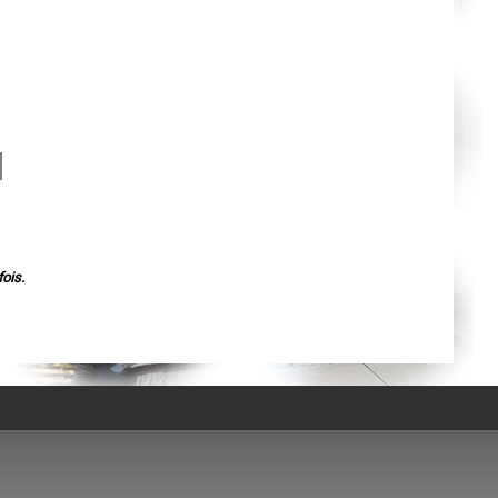
Agen
Mende
Angers
Cherbourg-Octeville
Reims
Saint-Dizier
Laval
Nancy
Verdun
Lorient
Metz
Nevers
Lille
Beauvais
Alençon
Calais
Clermont-Ferrand
ois.
Pau
Tarbes
Perpignan
Strasbourg
Mulhouse
Lyon
Vesoul
Chalon-sur-Saône
Le Mans
Chambéry
Annecy
Paris
Le Havre