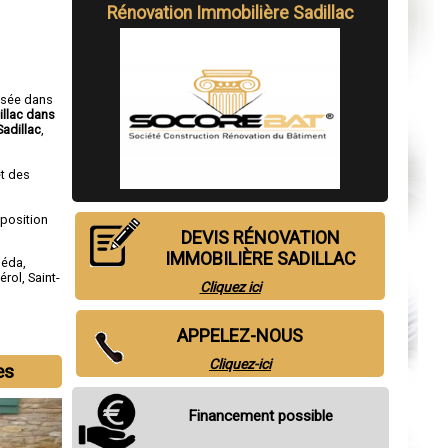
Rénovation Immobilière Sadillac
isée dans
illac dans
adillac
,
t des
sposition
DEVIS RÉNOVATION
IMMOBILIÈRE SADILLAC
néda
,
érol
,
Saint-
Cliquez ici
APPELEZ-NOUS
Cliquez-ici
es
Financement possible