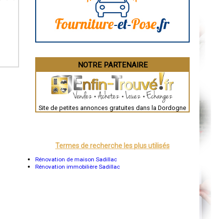
La Rochelle
Bourges
Brive-la-Gaillarde
Dijon
Saint-Brieuc
Guéret
Périgueux
Besançon
NOTRE PARTENAIRE
Valence
Évreux
Chartres
Brest
Nîmes
Toulouse
Site de petites annonces gratuites dans la Dordogne
Auch
Bordeaux
Montpellier
Rennes
Châteauroux
Termes de recherche les plus utilisés
Tours
Grenoble
Rénovation de maison Sadillac
Dole
Rénovation immobilière Sadillac
Mont-de-Marsan
Blois
Saint-Étienne
Le Puy-en-Velay
Nantes
Orléans
Cahors