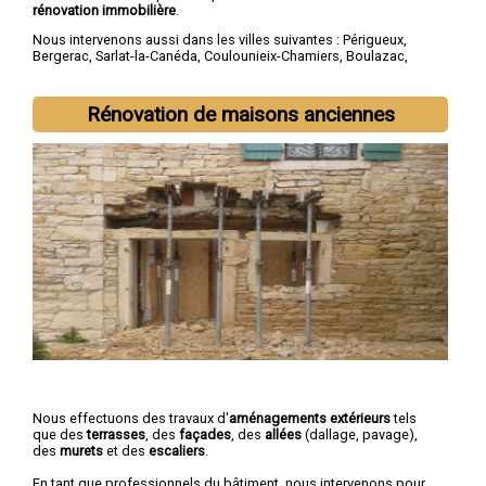
rénovation immobilière
.
Nous intervenons aussi dans les villes suivantes :
Périgueux
,
Bergerac
,
Sarlat-la-Canéda
,
Coulounieix-Chamiers
,
Boulazac
,
Trélissac
,
Terrasson-Lavilledieu
,
Montpon-Ménestérol
,
Saint-
Astier
,
Chancelade
Rénovation de maisons anciennes
Nous effectuons des travaux d'
aménagements extérieurs
tels
que des
terrasses
, des
façades
, des
allées
(dallage, pavage),
des
murets
et des
escaliers
.
En tant que professionnels du bâtiment, nous intervenons pour