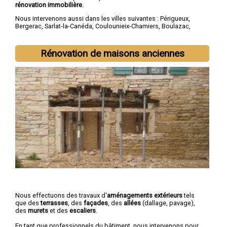
rénovation immobilière
.
Nous intervenons aussi dans les villes suivantes :
Périgueux
,
Bergerac
,
Sarlat-la-Canéda
,
Coulounieix-Chamiers
,
Boulazac
,
Trélissac
,
Terrasson-Lavilledieu
,
Montpon-Ménestérol
,
Saint-
Astier
,
Chancelade
Rénovation de maisons anciennes
Nous effectuons des travaux d'
aménagements extérieurs
tels
que des
terrasses
, des
façades
, des
allées
(dallage, pavage),
des
murets
et des
escaliers
.
En tant que professionnels du bâtiment, nous intervenons pour