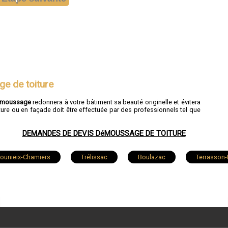
e de toiture
moussage
redonnera à votre bâtiment sa beauté originelle et évitera
 toiture ou en façade doit être effectuée par des professionnels tel que
DEMANDES DE DEVIS DéMOUSSAGE DE TOITURE
ounieix-Chamiers
Trélissac
Boulazac
Terrasson-
eux
Neuvic
Nontron
Thiviers
Lalinde
sac-sur-l'Isle
Champcevinel
Port-Sainte-Foy-et-Ponchapt
douin
Saint-Léon-sur-l'Isle
Château-l'Évêque
Sain