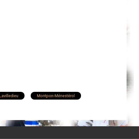
Lavilledieu
Montpon-Ménestérol
Notre-Dame-de-Sanilhac
Montignac
La Force
Eymet
Razac-sur-l'Isle
t-Antoine-de-Breuilh
Le Lardin-Saint-Lazare