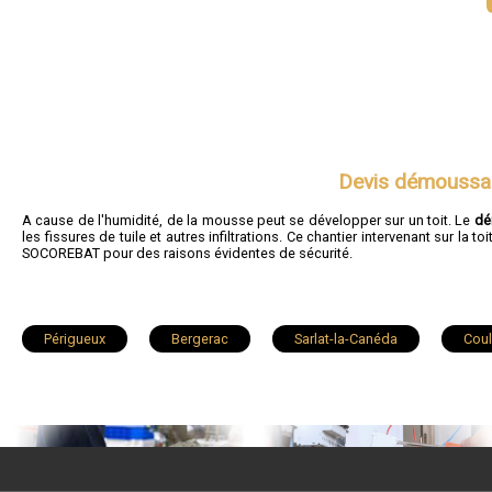
Devis démoussag
A cause de l'humidité, de la mousse peut se développer sur un toit. Le
dé
les fissures de tuile et autres infiltrations. Ce chantier intervenant sur la
SOCOREBAT pour des raisons évidentes de sécurité.
Périgueux
Bergerac
Sarlat-la-Canéda
Coul
Saint-Astier
Chancelade
Ribérac
Prigonri
Le Bugue
Mussidan
La Roche-Chalais
Mar
Lamonzie-Saint-Martin
Brantôme
Le Buisson-de-Ca