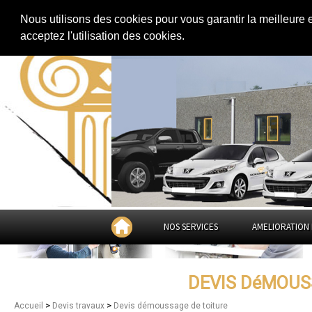
Extension de maison
|
Rénovation de maison
|
Aménagement des combles
Nous utilisons des cookies pour vous garantir la meilleure 
Devis démoussage de toiture dan
acceptez l'utilisation des cookies.
NOS SERVICES
AMELIORATION 
DEVIS DéMOUS
>
>
Accueil
Devis travaux
Devis démoussage de toiture