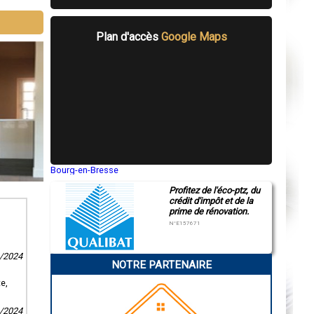
Plan d'accès
Google Maps
Bourg-en-Bresse
Saint-Quentin
Profitez de l'éco-ptz, du
Montluçon
crédit d'impôt et de la
Manosque
prime de rénovation.
Gap
Nice
N°E157671
Annonay
Charleville-Mézières
Pamiers
1/2024
NOTRE PARTENAIRE
Troyes
Narbonne
e,
Rodez
Marseille
Caen
3/2024