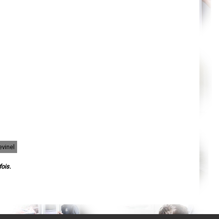
Cahors
Agen
Mende
Angers
Cherbourg-Octeville
Reims
Saint-Dizier
Laval
Nancy
Verdun
Lorient
Metz
Nevers
Lille
Beauvais
Alençon
Calais
Clermont-Ferrand
Pau
Tarbes
vinel
Perpignan
Strasbourg
Mulhouse
ois.
Lyon
Vesoul
Chalon-sur-Saône
Le Mans
Chambéry
Annecy
Paris