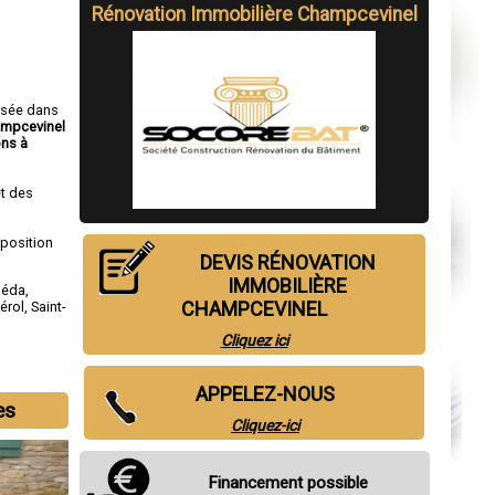
Rénovation Immobilière Champcevinel
isée dans
ampcevinel
ns à
t des
sposition
DEVIS RÉNOVATION
IMMOBILIÈRE
néda
,
CHAMPCEVINEL
érol
,
Saint-
Cliquez ici
APPELEZ-NOUS
es
Cliquez-ici
Financement possible