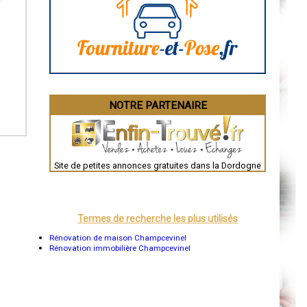
Aurillac
Angoulême
La Rochelle
Bourges
Brive-la-Gaillarde
Dijon
Saint-Brieuc
Guéret
Périgueux
Besançon
NOTRE PARTENAIRE
Valence
Évreux
Chartres
Brest
Nîmes
Toulouse
Site de petites annonces gratuites dans la Dordogne
Auch
Bordeaux
Montpellier
Rennes
Châteauroux
Termes de recherche les plus utilisés
Tours
Grenoble
Rénovation de maison Champcevinel
Dole
Rénovation immobilière Champcevinel
Mont-de-Marsan
Blois
Saint-Étienne
Le Puy-en-Velay
Nantes
Orléans