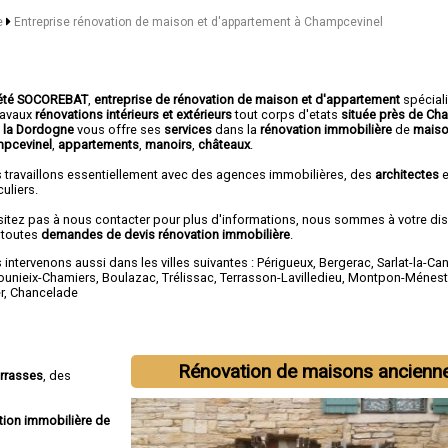
e
Entreprise rénovation de maison et d'appartement à Champcevinel
été SOCOREBAT
,
entreprise de rénovation de maison et d'appartement
spécial
travaux
rénovations intérieurs et extérieurs
tout corps d'etats
située près de Ch
 la Dordogne
vous offre ses
services
dans la
rénovation immobilière
de
maiso
pcevinel
,
appartements
,
manoirs
,
châteaux
.
 travaillons essentiellement avec des agences immobilières, des
architectes
e
culiers.
sitez pas à nous contacter pour plus d'informations, nous sommes à votre di
 toutes
demandes de devis rénovation immobilière
.
intervenons aussi dans les villes suivantes :
Périgueux
,
Bergerac
,
Sarlat-la-Ca
ounieix-Chamiers
,
Boulazac
,
Trélissac
,
Terrasson-Lavilledieu
,
Montpon-Ménest
r
,
Chancelade
Rénovation de maisons ancienn
errasses
, des
tion immobilière de