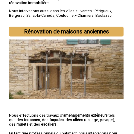
rénovation immobilière
.
Nous intervenons aussi dans les villes suivantes :
Périgueux
,
Bergerac
,
Sarlat-la-Canéda
,
Coulounieix-Chamiers
,
Boulazac
,
Trélissac
,
Terrasson-Lavilledieu
,
Montpon-Ménestérol
,
Saint-
Astier
,
Chancelade
Rénovation de maisons anciennes
Nous effectuons des travaux d'
aménagements extérieurs
tels
que des
terrasses
, des
façades
, des
allées
(dallage, pavage),
des
murets
et des
escaliers
.
En tant que professionnels du bâtiment, nous intervenons pour