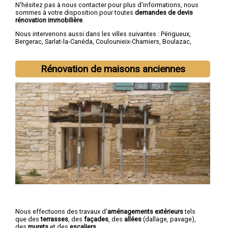
N'hésitez pas à nous contacter pour plus d'informations, nous
sommes à votre disposition pour toutes
demandes de devis
rénovation immobilière
.
Nous intervenons aussi dans les villes suivantes :
Périgueux
,
Bergerac
,
Sarlat-la-Canéda
,
Coulounieix-Chamiers
,
Boulazac
,
Trélissac
,
Terrasson-Lavilledieu
,
Montpon-Ménestérol
,
Saint-
Astier
,
Chancelade
Rénovation de maisons anciennes
Nous effectuons des travaux d'
aménagements extérieurs
tels
que des
terrasses
, des
façades
, des
allées
(dallage, pavage),
des
murets
et des
escaliers
.