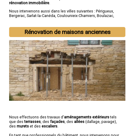
rénovation immobilière
.
Nous intervenons aussi dans les villes suivantes :
Périgueux
,
Bergerac
,
Sarlat-la-Canéda
,
Coulounieix-Chamiers
,
Boulazac
,
Trélissac
,
Terrasson-Lavilledieu
,
Montpon-Ménestérol
,
Saint-
Astier
,
Chancelade
Rénovation de maisons anciennes
Nous effectuons des travaux d'
aménagements extérieurs
tels
que des
terrasses
, des
façades
, des
allées
(dallage, pavage),
des
murets
et des
escaliers
.
En tant que professionnels du bâtiment, nous intervenons pour