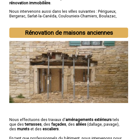
rénovation immobilière
.
Nous intervenons aussi dans les villes suivantes :
Périgueux
,
Bergerac
,
Sarlat-la-Canéda
,
Coulounieix-Chamiers
,
Boulazac
,
Trélissac
,
Terrasson-Lavilledieu
,
Montpon-Ménestérol
,
Saint-
Astier
,
Chancelade
Rénovation de maisons anciennes
Nous effectuons des travaux d'
aménagements extérieurs
tels
que des
terrasses
, des
façades
, des
allées
(dallage, pavage),
des
murets
et des
escaliers
.
En tant que professionnels du bâtiment, nous intervenons pour