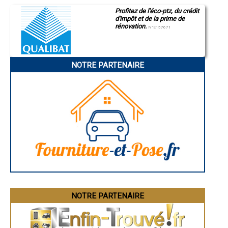
- Entreprise de gros oeuvre à Excideuil
Profitez de l'éco-ptz, du crédit
- Entreprise de gros oeuvre à Sorges
d'impôt et de la prime de
- Entreprise de gros oeuvre à Lembras
rénovation.
N°E157671
- Entreprise de gros oeuvre à Antonne-et-Trigonant
- Entreprise de gros oeuvre à Le Pizou
- Entreprise de gros oeuvre à Saint-Pardoux-la-Rivière
- Entreprise de gros oeuvre à Jumilhac-le-Grand
NOTRE PARTENAIRE
- Entreprise de gros oeuvre à Montrem
- Entreprise de gros oeuvre à Piégut-Pluviers
- Entreprise de gros oeuvre à Cénac-et-Saint-Julien
- Entreprise de gros oeuvre à Salignac-Eyvigues
- Entreprise de gros oeuvre à Beaumont-du-Périgord
- Entreprise de gros oeuvre à Vélines
- Entreprise de gros oeuvre à Saint-Front-de-Pradoux
- Entreprise de gros oeuvre à Mareuil
- Entreprise de gros oeuvre à Hautefort
- Entreprise de gros oeuvre à Sourzac
- Entreprise de gros oeuvre à Payzac
- Entreprise de gros oeuvre à Mouleydier
- Entreprise de gros oeuvre à Coux-et-Bigaroque
- Entreprise de gros oeuvre à Savignac-les-Églises
NOTRE PARTENAIRE
- Entreprise de gros oeuvre à Siorac-en-Périgord
- Entreprise de gros oeuvre à Nouaille
- Entreprise de gros oeuvre à Nantheuil
- Entreprise de gros oeuvre à Marsaneix