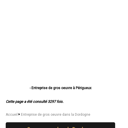
- Entreprise de gros oeuvre à Périgueux
- Entreprise de gros oeuvre à Bergerac
- Entreprise de gros oeuvre à Sarlat-la-Canéda
Cette page a été consulté 3297 fois.
- Entreprise de gros oeuvre à Coulounieix-Chamiers
- Entreprise de gros oeuvre à Trélissac
- Entreprise de gros oeuvre à Boulazac
Accueil
Entreprise de gros oeuvre dans la Dordogne
- Entreprise de gros oeuvre à Terrasson-Lavilledieu
- Entreprise de gros oeuvre à Montpon-Ménestérol