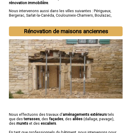
rénovation immobilière
.
Nous intervenons aussi dans les villes suivantes :
Périgueux
,
Bergerac
,
Sarlat-la-Canéda
,
Coulounieix-Chamiers
,
Boulazac
,
Trélissac
,
Terrasson-Lavilledieu
,
Montpon-Ménestérol
,
Saint-
Astier
,
Chancelade
Rénovation de maisons anciennes
Nous effectuons des travaux d'
aménagements extérieurs
tels
que des
terrasses
, des
façades
, des
allées
(dallage, pavage),
des
murets
et des
escaliers
.
En tant que professionnels du bâtiment, nous intervenons pour