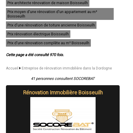
Prix architecte rénovation de maison Boisseuilh
- Entreprise de rénovation immobilière à Lalinde
- Entreprise de rénovation immobilière à Notre-Dame-de-Sanilhac
Prix moyen d'une rénovation d'un appartement au m²
- Entreprise de rénovation immobilière à Montignac
Boisseuilh
- Entreprise de rénovation immobilière à Le Bugue
Prix d'une rénovation de toiture ancienne Boisseuilh
- Entreprise de rénovation immobilière à Mussidan
- Entreprise de rénovation immobilière à La Roche-Chalais
Prix rénovation électrique Boisseuilh
- Entreprise de rénovation immobilière à Marsac-sur-l'Isle
- Entreprise de rénovation immobilière à Champcevinel
Prix d'une rénovation complête au m² Boisseuilh
- Entreprise de rénovation immobilière à Port-Sainte-Foy-et-Ponchapt
- Entreprise de rénovation immobilière à La Force
Cette page a été consulté 970 fois.
- Entreprise de rénovation immobilière à Eymet
- Entreprise de rénovation immobilière à Razac-sur-l'Isle
- Entreprise de rénovation immobilière à Lamonzie-Saint-Martin
Accueil
Entreprise de rénovation immobilière dans la Dordogne
- Entreprise de rénovation immobilière à Brantôme
- Entreprise de rénovation immobilière à Le Buisson-de-Cadouin
41 personnes consultent SOCOREBAT
- Entreprise de rénovation immobilière à Saint-Léon-sur-l'Isle
- Entreprise de rénovation immobilière à Château-l'Évêque
Rénovation Immobilière Boisseuilh
- Entreprise de rénovation immobilière à Saint-Antoine-de-Breuilh
- Entreprise de rénovation immobilière à Le Lardin-Saint-Lazare
- Entreprise de rénovation immobilière à Creysse
- Entreprise de rénovation immobilière à Coursac
- Entreprise de rénovation immobilière à Bassillac
- Entreprise de rénovation immobilière à Saint-Médard-de-Mussidan
- Entreprise de rénovation immobilière à Atur
- Entreprise de rénovation immobilière à Vergt