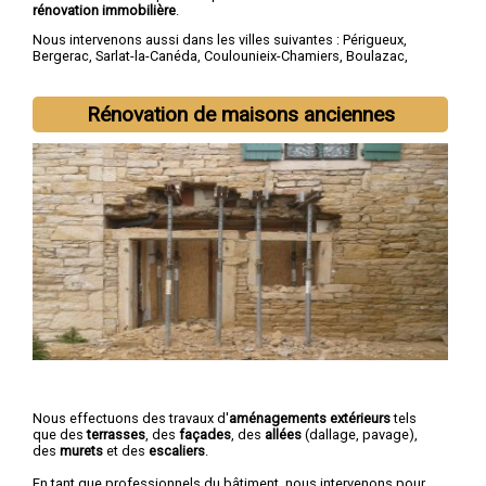
rénovation immobilière
.
Nous intervenons aussi dans les villes suivantes :
Périgueux
,
Bergerac
,
Sarlat-la-Canéda
,
Coulounieix-Chamiers
,
Boulazac
,
Trélissac
,
Terrasson-Lavilledieu
,
Montpon-Ménestérol
,
Saint-
Astier
,
Chancelade
Rénovation de maisons anciennes
Nous effectuons des travaux d'
aménagements extérieurs
tels
que des
terrasses
, des
façades
, des
allées
(dallage, pavage),
des
murets
et des
escaliers
.
En tant que professionnels du bâtiment, nous intervenons pour