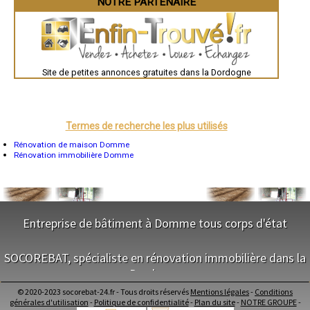
NOTRE PARTENAIRE
- Entreprise de rénovation immobilière à Ginestet
Brest
- Entreprise de rénovation immobilière à Saint-Sauveur
Nîmes
- Entreprise de rénovation immobilière à Mauzac-et-Grand-Castang
Toulouse
Auch
- Entreprise de rénovation immobilière à Saint-Méard-de-Gurçon
Bordeaux
- Entreprise de rénovation immobilière à Couze-et-Saint-Front
Montpellier
- Entreprise de rénovation immobilière à Corgnac-sur-l'Isle
Site de petites annonces gratuites dans la Dordogne
Rennes
- Entreprise de rénovation immobilière à Villefranche-du-Périgord
Châteauroux
- Entreprise de rénovation immobilière à Marcillac-Saint-Quentin
Tours
Grenoble
- Entreprise de rénovation immobilière à Saint-Martial-de-Valette
Dole
- Entreprise de rénovation immobilière à Bourdeilles
Mont-de-Marsan
Termes de recherche les plus utilisés
- Entreprise de rénovation immobilière à La Feuillade
Blois
- Entreprise de rénovation immobilière à Eyzies-de-Tayac-Sireuil
Saint-Étienne
Rénovation de maison Domme
- Entreprise de rénovation immobilière à Négrondes
Le Puy-en-Velay
Rénovation immobilière Domme
Nantes
- Entreprise de rénovation immobilière à Saint-Germain-du-Salembre
Orléans
- Entreprise de rénovation immobilière à Condat-sur-Vézère
Cahors
- Entreprise de rénovation immobilière à Eyliac
Agen
- Entreprise de rénovation immobilière à Cubjac
Mende
- Entreprise de rénovation immobilière à Plazac
Angers
Entreprise de bâtiment à Domme tous corps d'état
Cherbourg-Octeville
- Entreprise de rénovation immobilière à Vanxains
Reims
- Entreprise de rénovation immobilière à Saint-André-d'Allas
NOS SERVICES
Saint-Dizier
- Entreprise de rénovation immobilière à Saint-Martin-de-Ribérac
SOCOREBAT, spécialiste en rénovation immobilière dans la
Laval
- Entreprise de rénovation immobilière à Cornille
Nancy
Dordogne
Maitrise d'oeuvre Domme
- Entreprise de rénovation immobilière à Saint-Germain-et-Mons
Verdun
Conception Plan Domme
Lorient
- Entreprise de rénovation immobilière à Savignac-Lédrier
© 2020-2023 socorebat-24.fr - Tous droits réservés
Mentions légales
-
Conditions
Terrassement Domme
NOS SERVICES
Metz
générales d'utilisation
-
Politique de confidentialité
-
Plan du site
-
NOTRE GROUPE
-
- Entreprise de rénovation immobilière à Abjat-sur-Bandiat
Maçonnerie Domme