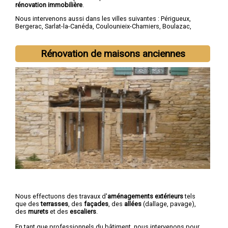
rénovation immobilière
.
Nous intervenons aussi dans les villes suivantes :
Périgueux
,
Bergerac
,
Sarlat-la-Canéda
,
Coulounieix-Chamiers
,
Boulazac
,
Trélissac
,
Terrasson-Lavilledieu
,
Montpon-Ménestérol
,
Saint-
Astier
,
Chancelade
Rénovation de maisons anciennes
Nous effectuons des travaux d'
aménagements extérieurs
tels
que des
terrasses
, des
façades
, des
allées
(dallage, pavage),
des
murets
et des
escaliers
.
En tant que professionnels du bâtiment, nous intervenons pour