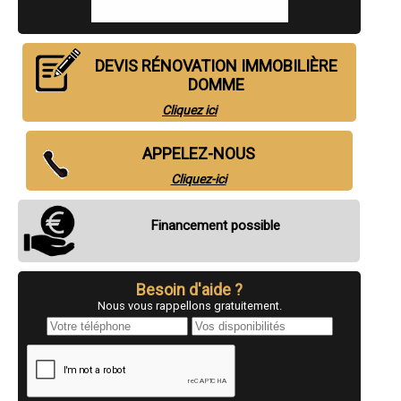
- Entreprise de rénovation immobilière à Ménesplet
- Entreprise de rénovation immobilière à Saint-Cyprien
- Entreprise de rénovation immobilière à Agonac
- Entreprise de rénovation immobilière à Tocane-Saint-Apre
DEVIS RÉNOVATION IMMOBILIÈRE
- Entreprise de rénovation immobilière à Saint-Pierre-d'Eyraud
DOMME
- Entreprise de rénovation immobilière à Belvès
- Entreprise de rénovation immobilière à Rouffignac-Saint-Cernin-de-
Cliquez ici
Reilhac
- Entreprise de rénovation immobilière à Carsac-Aillac
APPELEZ-NOUS
- Entreprise de rénovation immobilière à Annesse-et-Beaulieu
- Entreprise de rénovation immobilière à Saint-Aulaye
Cliquez-ici
- Entreprise de rénovation immobilière à Mensignac
- Entreprise de rénovation immobilière à Montcaret
- Entreprise de rénovation immobilière à Cours-de-Pile
Financement possible
- Entreprise de rénovation immobilière à La Coquille
- Entreprise de rénovation immobilière à Gardonne
- Entreprise de rénovation immobilière à Le Fleix
- Entreprise de rénovation immobilière à Lamothe-Montravel
Besoin d'aide ?
- Entreprise de rénovation immobilière à Thenon
Nous vous rappellons gratuitement.
- Entreprise de rénovation immobilière à Excideuil
- Entreprise de rénovation immobilière à Sorges
- Entreprise de rénovation immobilière à Lembras
- Entreprise de rénovation immobilière à Antonne-et-Trigonant
- Entreprise de rénovation immobilière à Le Pizou
- Entreprise de rénovation immobilière à Saint-Pardoux-la-Rivière