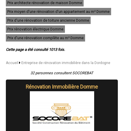
Prix architecte rénovation de maison Domme
- Entreprise de rénovation immobilière à Lalinde
- Entreprise de rénovation immobilière à Notre-Dame-de-Sanilhac
Prix moyen d'une rénovation d'un appartement au m² Domme
- Entreprise de rénovation immobilière à Montignac
- Entreprise de rénovation immobilière à Le Bugue
Prix d'une rénovation de toiture ancienne Domme
- Entreprise de rénovation immobilière à Mussidan
Prix rénovation électrique Domme
- Entreprise de rénovation immobilière à La Roche-Chalais
- Entreprise de rénovation immobilière à Marsac-sur-l'Isle
Prix d'une rénovation complête au m² Domme
- Entreprise de rénovation immobilière à Champcevinel
- Entreprise de rénovation immobilière à Port-Sainte-Foy-et-Ponchapt
Cette page a été consulté 1013 fois.
- Entreprise de rénovation immobilière à La Force
- Entreprise de rénovation immobilière à Eymet
- Entreprise de rénovation immobilière à Razac-sur-l'Isle
Accueil
Entreprise de rénovation immobilière dans la Dordogne
- Entreprise de rénovation immobilière à Lamonzie-Saint-Martin
- Entreprise de rénovation immobilière à Brantôme
32 personnes consultent SOCOREBAT
- Entreprise de rénovation immobilière à Le Buisson-de-Cadouin
- Entreprise de rénovation immobilière à Saint-Léon-sur-l'Isle
Rénovation Immobilière Domme
- Entreprise de rénovation immobilière à Château-l'Évêque
- Entreprise de rénovation immobilière à Saint-Antoine-de-Breuilh
- Entreprise de rénovation immobilière à Le Lardin-Saint-Lazare
- Entreprise de rénovation immobilière à Creysse
- Entreprise de rénovation immobilière à Coursac
- Entreprise de rénovation immobilière à Bassillac
- Entreprise de rénovation immobilière à Saint-Médard-de-Mussidan
- Entreprise de rénovation immobilière à Atur
- Entreprise de rénovation immobilière à Vergt