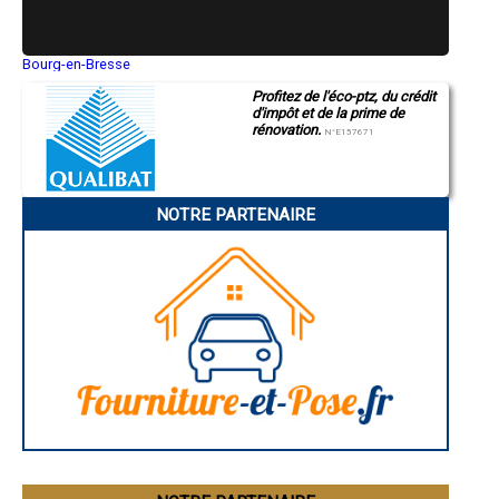
- Entreprise de rénovation immobilière à Monbazillac
- Entreprise de rénovation immobilière à Vitrac
- Entreprise de rénovation immobilière à Saint-Nexans
Bourg-en-Bresse
- Entreprise de rénovation immobilière à Saint-Laurent-sur-Manoire
Saint-Quentin
- Entreprise de rénovation immobilière à Lisle
Profitez de l'éco-ptz, du crédit
Montluçon
- Entreprise de rénovation immobilière à Sainte-Alvère
d'impôt et de la prime de
Manosque
rénovation.
Gap
- Entreprise de rénovation immobilière à Pazayac
N°E157671
Nice
- Entreprise de rénovation immobilière à Proissans
Annonay
- Entreprise de rénovation immobilière à Moulin-Neuf
Charleville-Mézières
- Entreprise de rénovation immobilière à Saint-Geniès
Pamiers
- Entreprise de rénovation immobilière à Villamblard
NOTRE PARTENAIRE
Troyes
Narbonne
- Entreprise de rénovation immobilière à La Bachellerie
Rodez
- Entreprise de rénovation immobilière à Saint-Saud-Lacoussière
Marseille
- Entreprise de rénovation immobilière à Villetoureix
Caen
- Entreprise de rénovation immobilière à Salagnac
Aurillac
- Entreprise de rénovation immobilière à Léguillac-de-l'Auche
Angoulême
- Entreprise de rénovation immobilière à Javerlhac-et-la-Chapelle-
La Rochelle
Saint-Robert
Bourges
Brive-la-Gaillarde
- Entreprise de rénovation immobilière à Saint-Martial-d'Artenset
Dijon
- Entreprise de rénovation immobilière à Villefranche-de-Lonchat
Saint-Brieuc
- Entreprise de rénovation immobilière à Pomport
Guéret
- Entreprise de rénovation immobilière à Augignac
Périgueux
- Entreprise de rénovation immobilière à Saint-Pierre-de-Chignac
Besançon
Valence
- Entreprise de rénovation immobilière à Douzillac
Évreux
- Entreprise de rénovation immobilière à Sigoulès
Chartres