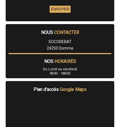
- Entreprise de rénovation immobilière à Jumilhac-le-Grand
- Entreprise de rénovation immobilière à Montrem
- Entreprise de rénovation immobilière à Piégut-Pluviers
- Entreprise de rénovation immobilière à Cénac-et-Saint-Julien
- Entreprise de rénovation immobilière à Salignac-Eyvigues
- Entreprise de rénovation immobilière à Beaumont-du-Périgord
NOUS
CONTACTER
- Entreprise de rénovation immobilière à Vélines
- Entreprise de rénovation immobilière à Saint-Front-de-Pradoux
SOCOREBAT
- Entreprise de rénovation immobilière à Mareuil
24250 Domme
- Entreprise de rénovation immobilière à Hautefort
- Entreprise de rénovation immobilière à Sourzac
- Entreprise de rénovation immobilière à Payzac
NOS
HORAIRES
- Entreprise de rénovation immobilière à Mouleydier
- Entreprise de rénovation immobilière à Coux-et-Bigaroque
Du Lundi au vendredi
9h00 - 18h00
- Entreprise de rénovation immobilière à Savignac-les-Églises
- Entreprise de rénovation immobilière à Siorac-en-Périgord
- Entreprise de rénovation immobilière à Nouaille
Plan d'accès
Google Maps
- Entreprise de rénovation immobilière à Nantheuil
- Entreprise de rénovation immobilière à Marsaneix
- Entreprise de rénovation immobilière à Saint-Laurent-des-Hommes
- Entreprise de rénovation immobilière à Domme
- Entreprise de rénovation immobilière à La Douze
- Entreprise de rénovation immobilière à La Chapelle-Gonaguet
- Entreprise de rénovation immobilière à Maurens
- Entreprise de rénovation immobilière à Sarliac-sur-l'Isle