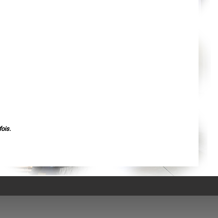
Agen
Mende
Angers
Cherbourg-Octeville
Reims
Saint-Dizier
Laval
Nancy
Verdun
Lorient
Metz
Nevers
Lille
Beauvais
Alençon
Calais
Clermont-Ferrand
Pau
ois.
Tarbes
Perpignan
Strasbourg
Mulhouse
Lyon
Vesoul
Chalon-sur-Saône
Le Mans
Chambéry
Annecy
Paris
Le Havre