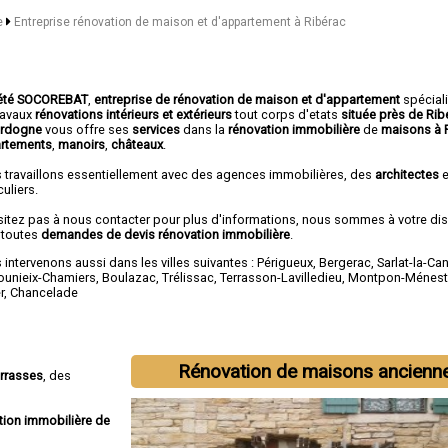
e
Entreprise rénovation de maison et d'appartement à Ribérac
été SOCOREBAT
,
entreprise de rénovation de maison et d'appartement
spécial
travaux
rénovations intérieurs et extérieurs
tout corps d'etats
située près de Ri
ordogne
vous offre ses
services
dans la
rénovation immobilière
de
maisons à 
rtements
,
manoirs
,
châteaux
.
 travaillons essentiellement avec des agences immobilières, des
architectes
e
culiers.
sitez pas à nous contacter pour plus d'informations, nous sommes à votre di
 toutes
demandes de devis rénovation immobilière
.
intervenons aussi dans les villes suivantes :
Périgueux
,
Bergerac
,
Sarlat-la-Ca
ounieix-Chamiers
,
Boulazac
,
Trélissac
,
Terrasson-Lavilledieu
,
Montpon-Ménest
r
,
Chancelade
Rénovation de maisons ancienn
errasses
, des
tion immobilière de