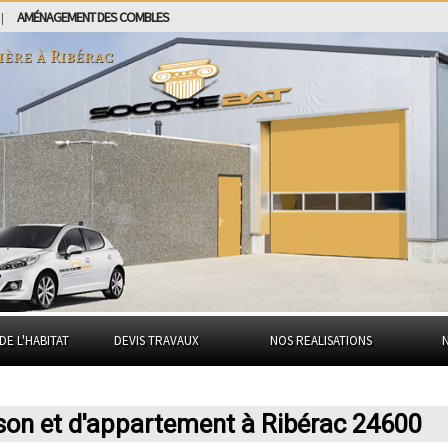
AMÉNAGEMENT DES COMBLES
|
ière à
Ribérac
DE L'HABITAT
DEVIS TRAVAUX
NOS REALISATIONS
son et d'appartement à Ribérac 24600