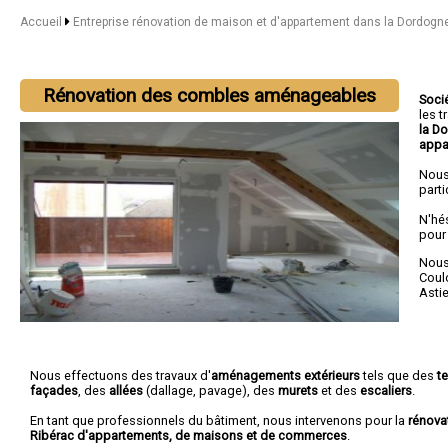
Accueil
Entreprise rénovation de maison et d'appartement dans la Dordogn
Rénovation des combles aménageables
Soci
les 
la D
appa
Nous
parti
N'hé
pour
Nous 
Coul
Astie
Nous effectuons des travaux d'
aménagements extérieurs
tels que des
t
façades
, des
allées
(dallage, pavage), des
murets
et des
escaliers
.
En tant que professionnels du bâtiment, nous intervenons pour la
rénova
Ribérac d'appartements, de maisons et de commerces
.