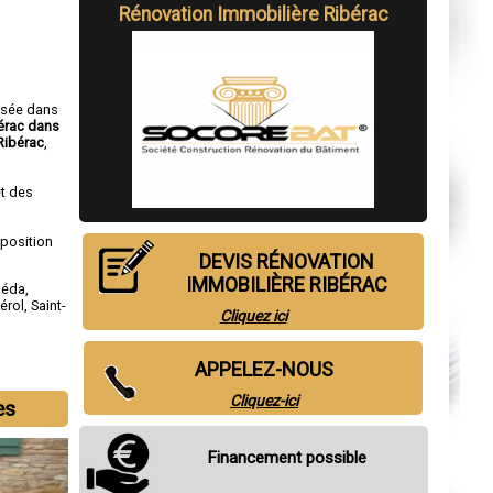
Rénovation Immobilière Ribérac
isée dans
bérac dans
Ribérac
,
t des
sposition
DEVIS RÉNOVATION
IMMOBILIÈRE RIBÉRAC
néda
,
érol
,
Saint-
Cliquez ici
APPELEZ-NOUS
Cliquez-ici
es
Financement possible