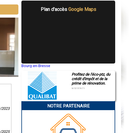
Plan d'accès
Google Maps
Bourg-en-Bresse
Saint-Quentin
Profitez de l'éco-ptz, du
Montluçon
crédit d'impôt et de la
Manosque
prime de rénovation.
Gap
Nice
N°E157671
Annonay
Charleville-Mézières
Pamiers
NOTRE PARTENAIRE
Troyes
5/2023
Narbonne
Rodez
Marseille
Caen
Aurillac
4/2025
Angoulême