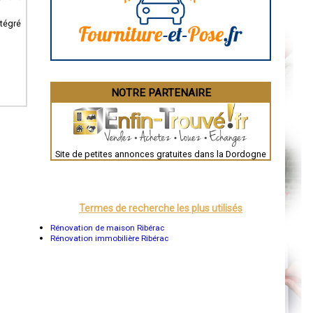
La Rochelle
Bourges
ntégré
Brive-la-Gaillarde
Dijon
Saint-Brieuc
Guéret
Périgueux
Besançon
NOTRE PARTENAIRE
Valence
Évreux
Chartres
Brest
Nîmes
Toulouse
Site de petites annonces gratuites dans la Dordogne
Auch
Bordeaux
Montpellier
Rennes
Châteauroux
Termes de recherche les plus utilisés
Tours
Grenoble
Rénovation de maison Ribérac
Dole
Rénovation immobilière Ribérac
Mont-de-Marsan
Blois
Saint-Étienne
Le Puy-en-Velay
Nantes
Orléans
Cahors