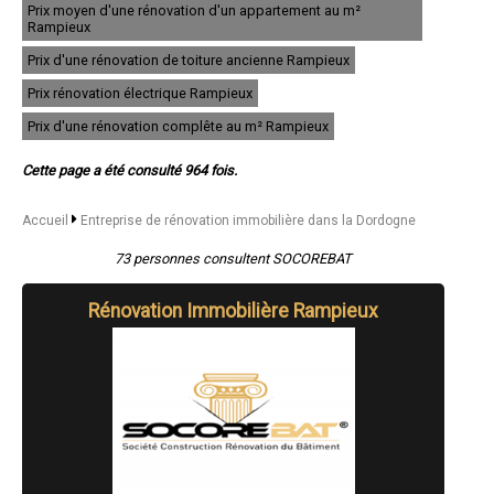
Prix moyen d'une rénovation d'un appartement au m²
- Entreprise de rénovation immobilière à Montignac
Rampieux
- Entreprise de rénovation immobilière à Le Bugue
Prix d'une rénovation de toiture ancienne Rampieux
- Entreprise de rénovation immobilière à Mussidan
- Entreprise de rénovation immobilière à La Roche-Chalais
Prix rénovation électrique Rampieux
- Entreprise de rénovation immobilière à Marsac-sur-l'Isle
- Entreprise de rénovation immobilière à Champcevinel
Prix d'une rénovation complête au m² Rampieux
- Entreprise de rénovation immobilière à Port-Sainte-Foy-et-Ponchapt
- Entreprise de rénovation immobilière à La Force
Cette page a été consulté 964 fois.
- Entreprise de rénovation immobilière à Eymet
- Entreprise de rénovation immobilière à Razac-sur-l'Isle
- Entreprise de rénovation immobilière à Lamonzie-Saint-Martin
Accueil
Entreprise de rénovation immobilière dans la Dordogne
- Entreprise de rénovation immobilière à Brantôme
- Entreprise de rénovation immobilière à Le Buisson-de-Cadouin
73 personnes consultent SOCOREBAT
- Entreprise de rénovation immobilière à Saint-Léon-sur-l'Isle
- Entreprise de rénovation immobilière à Château-l'Évêque
Rénovation Immobilière Rampieux
- Entreprise de rénovation immobilière à Saint-Antoine-de-Breuilh
- Entreprise de rénovation immobilière à Le Lardin-Saint-Lazare
- Entreprise de rénovation immobilière à Creysse
- Entreprise de rénovation immobilière à Coursac
- Entreprise de rénovation immobilière à Bassillac
- Entreprise de rénovation immobilière à Saint-Médard-de-Mussidan
- Entreprise de rénovation immobilière à Atur
- Entreprise de rénovation immobilière à Vergt
- Entreprise de rénovation immobilière à Ménesplet