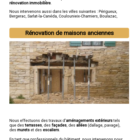
rénovation immobilière
.
Nous intervenons aussi dans les villes suivantes :
Périgueux
,
Bergerac
,
Sarlat-la-Canéda
,
Coulounieix-Chamiers
,
Boulazac
,
Trélissac
,
Terrasson-Lavilledieu
,
Montpon-Ménestérol
,
Saint-
Astier
,
Chancelade
Rénovation de maisons anciennes
Nous effectuons des travaux d'
aménagements extérieurs
tels
que des
terrasses
, des
façades
, des
allées
(dallage, pavage),
des
murets
et des
escaliers
.
En tant que professionnels du bâtiment, nous intervenons pour