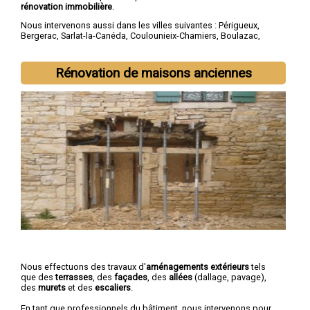
rénovation immobilière
.
Nous intervenons aussi dans les villes suivantes :
Périgueux
,
Bergerac
,
Sarlat-la-Canéda
,
Coulounieix-Chamiers
,
Boulazac
,
Trélissac
,
Terrasson-Lavilledieu
,
Montpon-Ménestérol
,
Saint-
Astier
,
Chancelade
Rénovation de maisons anciennes
Nous effectuons des travaux d'
aménagements extérieurs
tels
que des
terrasses
, des
façades
, des
allées
(dallage, pavage),
des
murets
et des
escaliers
.
En tant que professionnels du bâtiment, nous intervenons pour