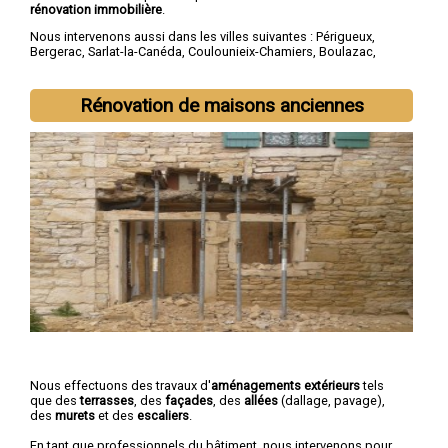
rénovation immobilière
.
Nous intervenons aussi dans les villes suivantes :
Périgueux
,
Bergerac
,
Sarlat-la-Canéda
,
Coulounieix-Chamiers
,
Boulazac
,
Trélissac
,
Terrasson-Lavilledieu
,
Montpon-Ménestérol
,
Saint-
Astier
,
Chancelade
Rénovation de maisons anciennes
Nous effectuons des travaux d'
aménagements extérieurs
tels
que des
terrasses
, des
façades
, des
allées
(dallage, pavage),
des
murets
et des
escaliers
.
En tant que professionnels du bâtiment, nous intervenons pour