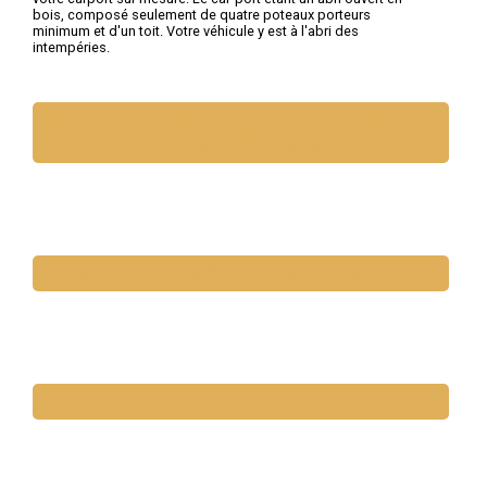
bois, composé seulement de quatre poteaux porteurs
minimum et d'un toit. Votre véhicule y est à l'abri des
intempéries.
Fourniture et pose de charpente industrielle
bois (type fermettes)
Création de chevêtre et trémie d'escaliers
Façade bardage bois et isolation extérieure