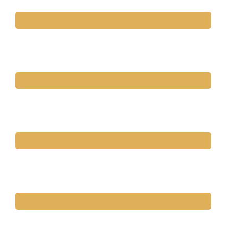
Escalier en bois sur-mesure
Extension en ossature bois
Terrasse en bois
Colombage neuf et rénovation