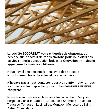
La société
SOCOREBAT,
votre entreprise de charpente,
se
déplace sur le secteur de et ses environs pour vous offrir ses
services
dans la
construction bois
et la
rénovation
de
maisons
,
appartements
,
manoirs
,
châteaux
.
Nous travaillons essentiellement avec des agences
immobilières, des architectes et des particuliers.
N'hésitez pas à nous contacter pour plus d'informations, nous
sommes à votre disposition pour toutes
demandes de devis
charpente.
Nous intervenons aussi dans les villes suivantes :
Périgueux
,
Bergerac
,
Sarlat-la-Canéda
,
Coulounieix-Chamiers
,
Boulazac
,
Trélissac
,
Terrasson-Lavilledieu
,
Montpon-Ménestérol
,
Saint-
Astier
,
Chancelade