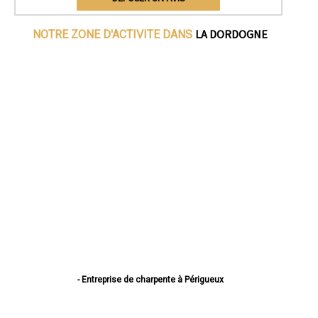
LA DORDOGNE
NOTRE ZONE D'ACTIVITE DANS
- Entreprise de charpente à Périgueux
- Entreprise de charpente à Bergerac
- Entreprise de charpente à Sarlat-la-Canéda